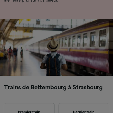
précises. Analyser activement les
caractéristiques de l’appareil pour
l’identification. Stocker et/ou accéder à des
informations sur un appareil. Publicités et
contenu personnalisés, mesure de
performance des publicités et du contenu,
études d’audience et développement de
services.
Liste de nos partenaires (fournisseurs)
Trains de Bettembourg à Strasbourg
Premier train
Dernier train