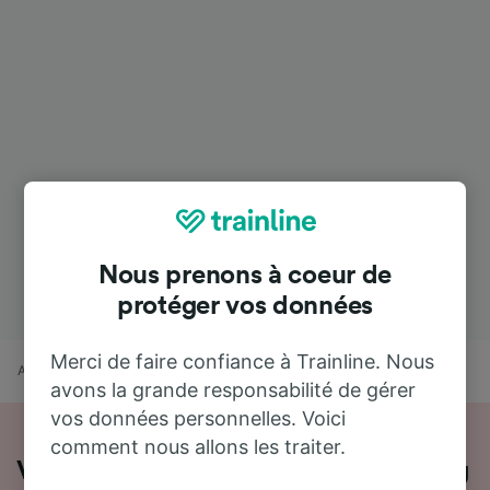
Nous prenons à coeur de
protéger vos données
Merci de faire confiance à Trainline. Nous
Accueil
Horaires train
Bettembourg à Strasbourg
avons la grande responsabilité de gérer
vos données personnelles. Voici
comment nous allons les traiter.
Voyager de Bettembourg à Strasbourg