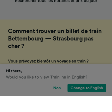
Rechercher tous les horaires et prix du jour
Comment trouver un billet de train
Bettembourg — Strasbourg pas
cher ?
Vous prévoyez bientôt un voyage en train ?
Puisque la plupart des compagnies ferroviaires
Hi there,
augmentent leurs prix à l'approche de la date de
Would you like to view Trainline in English?
départ, notre équipe d'experts a rassemblé ces
conseils pour vous aider à trouver les billets les
Non
Change to English
moins chers.
1
.
Gardez un œil sur les promotions
Tout au long de l'année, Trainline et les compagnies