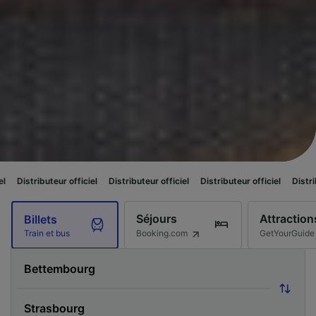
officiel
Distributeur officiel
Distributeur officiel
Distributeur officiel
Séjours
Attraction
Billets
Booking.com
GetYourGuide
Train et bus