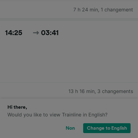
7 h 24 min
,
1 changement
14:25
03:41
13 h 16 min
,
3 changements
Hi there,
Rechercher tous les horaires et prix du jour
Would you like to view Trainline in English?
Non
Change to English