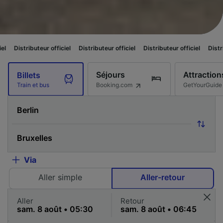
ur officiel
Distributeur officiel
Distributeur officiel
Distributeur officiel
Séjours
Attraction
Billets
Booking.com
GetYourGuide
Train et bus
Via
Aller simple
Aller-retour
Aller
Retour