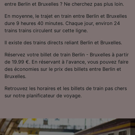
entre Berlin et Bruxelles ? Ne cherchez pas plus loin.
Utiliser des données de géolocalisation
précises. Analyser activement les
En moyenne, le trajet en train entre Berlin et Bruxelles
caractéristiques de l’appareil pour
l’identification. Stocker et/ou accéder à des
dure 9 heures 40 minutes. Chaque jour, environ 24
informations sur un appareil. Publicités et
trains trains circulent sur cette ligne.
contenu personnalisés, mesure de
performance des publicités et du contenu,
Il existe des trains directs reliant Berlin et Bruxelles.
études d’audience et développement de
services.
Réservez votre billet de train Berlin - Bruxelles à partir
de 19.99 €. En réservant à l'avance, vous pouvez faire
Liste de nos partenaires (fournisseurs)
des économies sur le prix des billets entre Berlin et
Bruxelles.
Retrouvez les horaires et les billets de train pas chers
sur notre planificateur de voyage.