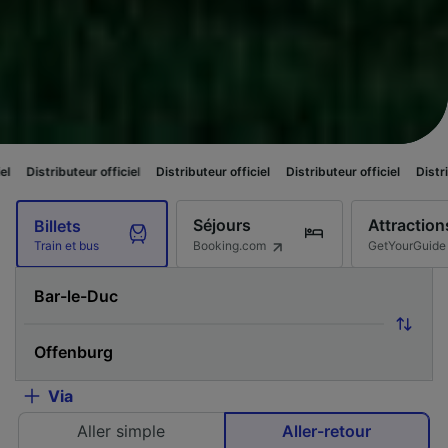
ur officiel
Distributeur officiel
Distributeur officiel
Distributeur officiel
Séjours
Attraction
Billets
Booking.com
GetYourGuide
Train et bus
Via
Aller simple
Aller-retour