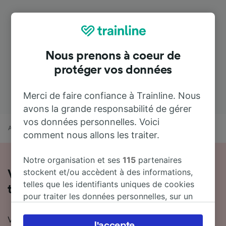
Nous prenons à coeur de
protéger vos données
Merci de faire confiance à Trainline. Nous
avons la grande responsabilité de gérer
vos données personnelles. Voici
Accueil
Horaires train
Bar-le-Duc à Offenburg
comment nous allons les traiter.
Notre organisation et ses
115
partenaires
stockent et/ou accèdent à des informations,
Voyager de Bar-le-Duc à Offenburg en
telles que les identifiants uniques de cookies
train
pour traiter les données personnelles, sur un
appareil. Vous pouvez accepter ou gérer vos
Vous souhaitez en savoir plus sur le voyage en train
préférences, notamment en exerçant votre
J'accepte