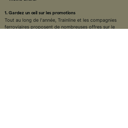
1
.
Gardez un œil sur les promotions
Tout au long de l'année, Trainline et les compagnies
ferroviaires proposent de nombreuses
offres
sur le
prix des billets de train. Le
Black Friday
, la rentrée, les
fêtes de fin d'année... ne manquez pas ces rendez-
vous incontournables pour faire de vraies bonnes
affaires.
2
.
Utilisez vos cartes de réduction et abonnements
La meilleure façon d’économiser et d’obtenir un billet
au meilleur tarif, c’est de profiter des
abonnements et
des cartes de réduction
. Que vous choisissiez une
carte Avantage, une carte Liberté, un abonnement
SNCF ou les offres proposées par les autres
compagnies, vous avez la garantie de trouver des
billets moins chers.
3
.
Voyagez en dehors des heures de pointe
Si vous pouvez être flexible, il est généralement