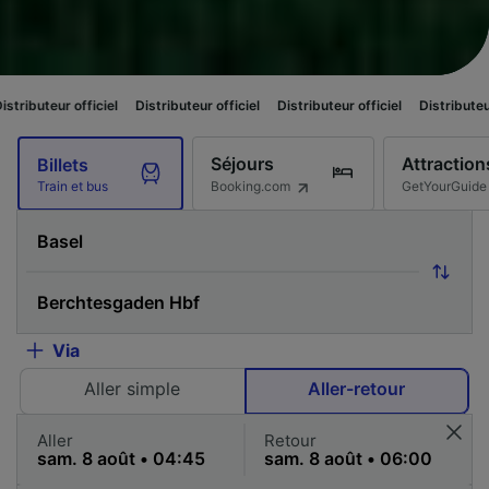
iciel
Distributeur officiel
Distributeur officiel
Distributeur officiel
Dis
Séjours
Attraction
Billets
Booking.com
GetYourGuide
Train et bus
Via
Aller simple
Aller-retour
Aller
Retour