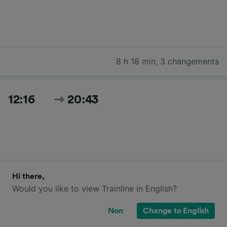
8 h 18 min
,
3 changements
12:16
20:43
Hi there,
Would you like to view Trainline in English?
8 h 27 min
,
3 changements
Non
Change to English