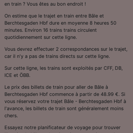
en train ? Vous êtes au bon endroit !
Utiliser des données de géolocalisation
précises. Analyser activement les
On estime que le trajet en train entre Bâle et
caractéristiques de l’appareil pour
l’identification. Stocker et/ou accéder à des
Berchtesgaden Hbf dure en moyenne 8 heures 50
informations sur un appareil. Publicités et
minutes. Environ 16 trains trains circulent
contenu personnalisés, mesure de
quotidiennement sur cette ligne.
performance des publicités et du contenu,
études d’audience et développement de
Vous devrez effectuer 2 correspondances sur le trajet,
services.
car il n'y a pas de trains directs sur cette ligne.
Liste de nos partenaires (fournisseurs)
Sur cette ligne, les trains sont exploités par CFF, DB,
ICE et ÖBB.
Le prix des billets de train pour aller de Bâle à
Berchtesgaden Hbf commence à partir de 48.99 €. Si
vous réservez votre trajet Bâle - Berchtesgaden Hbf à
l'avance, les billets de train sont généralement moins
chers.
Essayez notre planificateur de voyage pour trouver