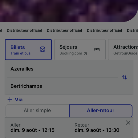
 officiel
Distributeur officiel
Distributeur officiel
Distributeur officiel
Séjours
Attraction
Billets
Booking.com
GetYourGuide
Train et bus
Via
Aller simple
Aller-retour
Aller
Retour