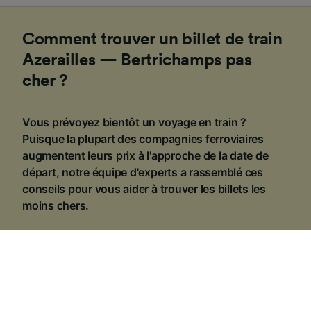
Comment trouver un billet de train
Azerailles — Bertrichamps pas
cher ?
Vous prévoyez bientôt un voyage en train ?
Puisque la plupart des compagnies ferroviaires
augmentent leurs prix à l'approche de la date de
départ, notre équipe d'experts a rassemblé ces
conseils pour vous aider à trouver les billets les
moins chers.
1
.
Gardez un œil sur les promotions
Tout au long de l'année, Trainline et les compagnies
ferroviaires proposent de nombreuses
offres
sur le
prix des billets de train. Le
Black Friday
, la rentrée, les
fêtes de fin d'année... ne manquez pas ces rendez-