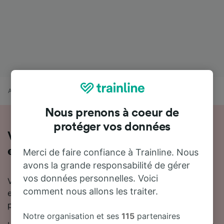
Accueil
Horaires train
Azerailles à Bertrichamps
Nous prenons à coeur de
protéger vos données
Voyager de Azerailles à Bertrichamps
en train
Merci de faire confiance à Trainline. Nous
avons la grande responsabilité de gérer
vos données personnelles. Voici
Vous souhaitez en savoir plus sur le voyage en train
comment nous allons les traiter.
entre Azerailles et Bertrichamps ? Ne cherchez pas
plus loin.
Notre organisation et ses
115
partenaires