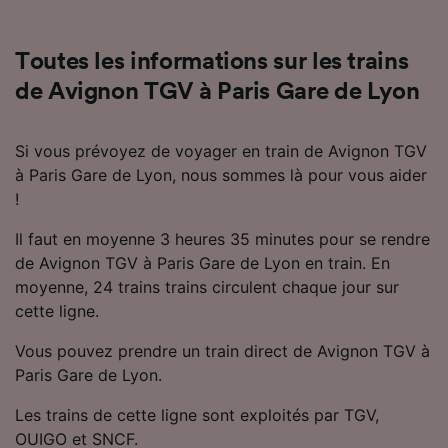
Utiliser des données de géolocalisation
précises. Analyser activement les
caractéristiques de l’appareil pour
Toutes les informations sur les trains
l’identification. Stocker et/ou accéder à des
de Avignon TGV à Paris Gare de Lyon
informations sur un appareil. Publicités et
contenu personnalisés, mesure de
performance des publicités et du contenu,
Si vous prévoyez de voyager en train de Avignon TGV
études d’audience et développement de
à Paris Gare de Lyon, nous sommes là pour vous aider
services.
!
Liste de nos partenaires (fournisseurs)
Il faut en moyenne 3 heures 35 minutes pour se rendre
de Avignon TGV à Paris Gare de Lyon en train. En
moyenne, 24 trains trains circulent chaque jour sur
cette ligne.
Vous pouvez prendre un train direct de Avignon TGV à
Paris Gare de Lyon.
Les trains de cette ligne sont exploités par TGV,
OUIGO et SNCF.