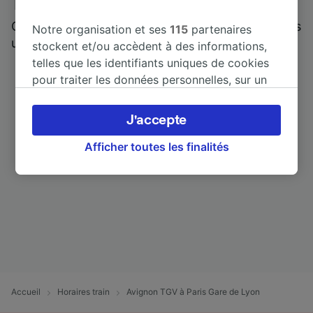
Trainline : l'avis de nos clients
Qui mieux pour parler de nous, que ceux qui nous
Notre organisation et ses
115
partenaires
utilisent ?
stockent et/ou accèdent à des informations,
telles que les identifiants uniques de cookies
pour traiter les données personnelles, sur un
appareil. Vous pouvez accepter ou gérer vos
préférences, notamment en exerçant votre
J'accepte
droit d’opposition à l’intérêt légitime, en
cliquant ci-dessous ou à tout moment sur la
Afficher toutes les finalités
page de la politique de confidentialité. Ces
préférences seront signalées à nos partenaires
et n’affecteront pas les données de navigation.
Vos données ne seront pas utilisées à des fins
de traçage si vous nous avez demandé de ne
pas vous tracer.
Nos équipes ainsi que nos partenaires
externes, traitent des données selon les
Accueil
Horaires train
Avignon TGV à Paris Gare de Lyon
finalités suivantes :