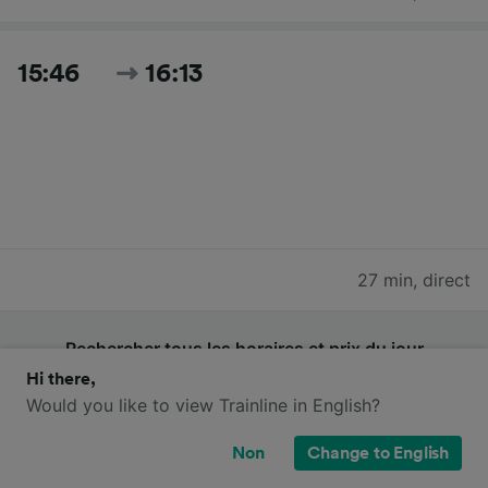
15:46
16:13
27 min
,
direct
Rechercher tous les horaires et prix du jour
Hi there,
Would you like to view Trainline in English?
Non
Change to English
Trains SNCF de Auxerre-St-Gervais à