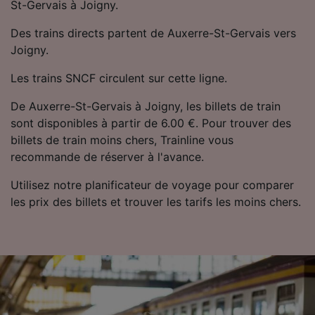
St-Gervais à Joigny.
Utiliser des données de géolocalisation
précises. Analyser activement les
Des trains directs partent de Auxerre-St-Gervais vers
caractéristiques de l’appareil pour
Joigny.
l’identification. Stocker et/ou accéder à des
informations sur un appareil. Publicités et
Les trains SNCF circulent sur cette ligne.
contenu personnalisés, mesure de
performance des publicités et du contenu,
De Auxerre-St-Gervais à Joigny, les billets de train
études d’audience et développement de
sont disponibles à partir de 6.00 €. Pour trouver des
services.
billets de train moins chers, Trainline vous
Liste de nos partenaires (fournisseurs)
recommande de réserver à l'avance.
Utilisez notre planificateur de voyage pour comparer
les prix des billets et trouver les tarifs les moins chers.