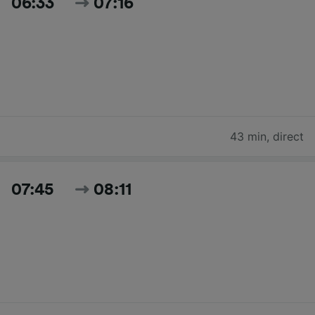
06:33
07:16
43 min
,
direct
07:45
08:11