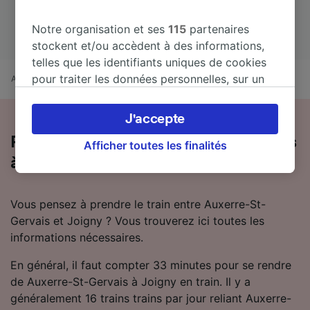
Notre organisation et ses
115
partenaires
stockent et/ou accèdent à des informations,
telles que les identifiants uniques de cookies
pour traiter les données personnelles, sur un
Accueil
Horaires train
Auxerre-St-Gervais à Joigny
appareil. Vous pouvez accepter ou gérer vos
préférences, notamment en exerçant votre
J'accepte
droit d’opposition à l’intérêt légitime, en
Prendre le train de Auxerre-St-Gervais
cliquant ci-dessous ou à tout moment sur la
Afficher toutes les finalités
à Joigny
page de la politique de confidentialité. Ces
préférences seront signalées à nos partenaires
et n’affecteront pas les données de navigation.
Vous pensez à prendre le train entre Auxerre-St-
Vos données ne seront pas utilisées à des fins
Gervais et Joigny ? Vous trouverez ici toutes les
de traçage si vous nous avez demandé de ne
informations nécessaires.
pas vous tracer.
En général, il faut compter 33 minutes pour se rendre
Nos équipes ainsi que nos partenaires
de Auxerre-St-Gervais à Joigny en train. Il y a
externes, traitent des données selon les
généralement 16 trains trains par jour reliant Auxerre-
finalités suivantes :