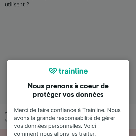
utilisent ?
Nous prenons à coeur de
protéger vos données
Merci de faire confiance à Trainline. Nous
Accueil
Horaires train
Aurillac à Aéroport Paris Roissy Charles de
avons la grande responsabilité de gérer
Gaulle CDG
vos données personnelles. Voici
comment nous allons les traiter.