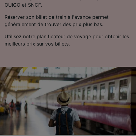
OUIGO et SNCF.
Utiliser des données de géolocalisation
précises. Analyser activement les
Réserver son billet de train à l'avance permet
caractéristiques de l’appareil pour
l’identification. Stocker et/ou accéder à des
généralement de trouver des prix plus bas.
informations sur un appareil. Publicités et
contenu personnalisés, mesure de
Utilisez notre planificateur de voyage pour obtenir les
performance des publicités et du contenu,
meilleurs prix sur vos billets.
études d’audience et développement de
services.
Liste de nos partenaires (fournisseurs)