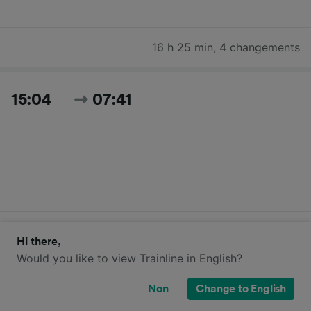
16 h 25 min
,
4 changements
15:04
07:41
16 h 37 min
,
3 changements
Hi there,
Would you like to view Trainline in English?
Rechercher tous les horaires et prix du jour
Non
Change to English