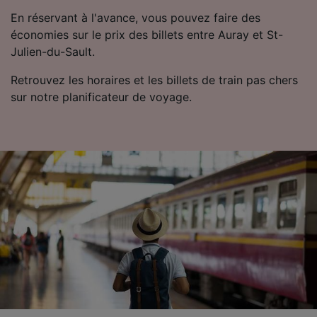
de traçage si vous nous avez demandé de ne
En réservant à l'avance, vous pouvez faire des
pas vous tracer.
économies sur le prix des billets entre Auray et St-
Julien-du-Sault.
Nos équipes ainsi que nos partenaires
externes, traitent des données selon les
Retrouvez les horaires et les billets de train pas chers
finalités suivantes :
sur notre planificateur de voyage.
Utiliser des données de géolocalisation
précises. Analyser activement les
caractéristiques de l’appareil pour
l’identification. Stocker et/ou accéder à des
informations sur un appareil. Publicités et
contenu personnalisés, mesure de
performance des publicités et du contenu,
études d’audience et développement de
services.
Liste de nos partenaires (fournisseurs)