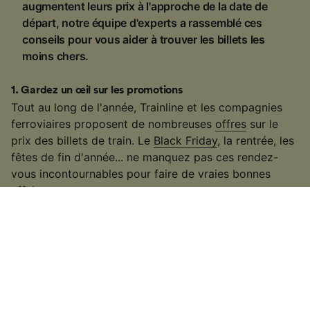
augmentent leurs prix à l'approche de la date de
départ, notre équipe d'experts a rassemblé ces
conseils pour vous aider à trouver les billets les
moins chers.
1
.
Gardez un œil sur les promotions
Tout au long de l'année, Trainline et les compagnies
ferroviaires proposent de nombreuses
offres
sur le
prix des billets de train. Le
Black Friday
, la rentrée, les
fêtes de fin d'année... ne manquez pas ces rendez-
vous incontournables pour faire de vraies bonnes
affaires.
2
.
Utilisez vos cartes de réduction et abonnements
La meilleure façon d’économiser et d’obtenir un billet
au meilleur tarif, c’est de profiter des
abonnements et
des cartes de réduction
. Que vous choisissiez une
carte Avantage, une carte Liberté, un abonnement
SNCF ou les offres proposées par les autres
compagnies, vous avez la garantie de trouver des