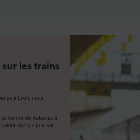
de performance des publicités et du contenu, études d’aud
pement de services.
e nos partenaires (fournisseurs)
sur les trains
benas à Lyon, nous
r se rendre de Aubenas à
irculent chaque jour sur