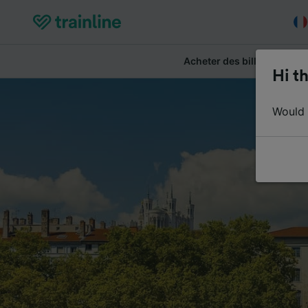
Acheter des billets
Ré
Hi th
Would y