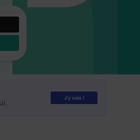
J'y vais !
ui.