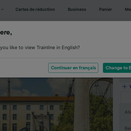
Cartes de réduction
Business
Panier
Mes
sumé du trajet
Horaires
Classes
Services à bord
ere,
ou like to view Trainline in English?
De
Continuer en français
Change to E
À
All
Re