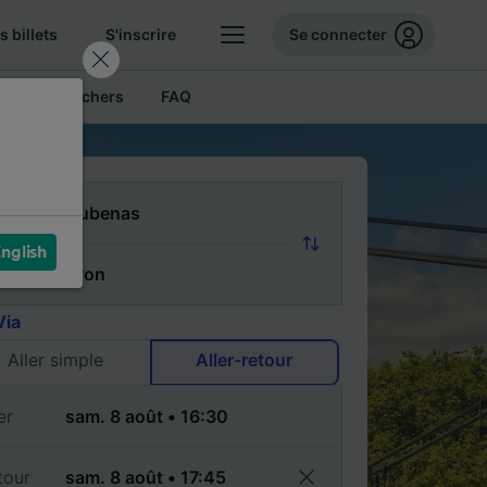
 billets
S'inscrire
Se connecter
Billets pas chers
FAQ
nglish
Via
Aller simple
Aller-retour
er
tour