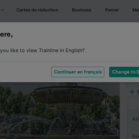
Cartes de réduction
Business
Panier
Mes
s billets
Résumé du trajet
Horaires
Billets pas chers
ere,
ou like to view Trainline in English?
De
Continuer en français
Change to E
À
All
Re