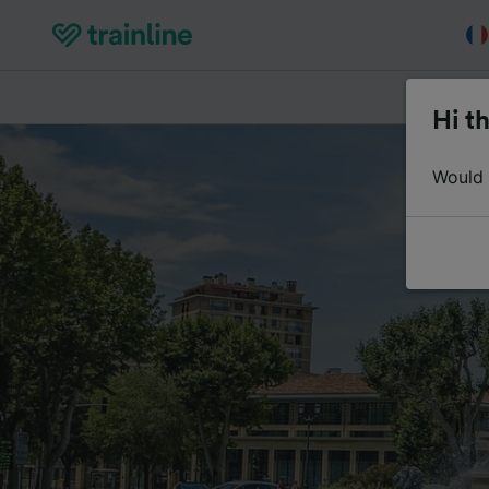
Acheter de
Hi th
Would y