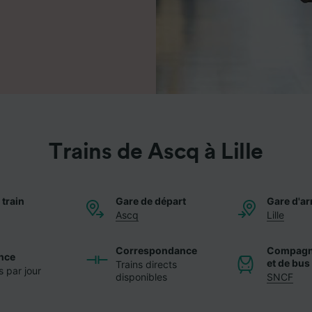
Trains de Ascq à Lille
 train
Gare de départ
Gare d'ar
Ascq
Lille
Correspondance
Compagni
nce
et de bus
Trains directs
s par jour
disponibles
SNCF