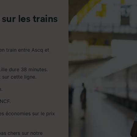
de performance des publicités et du contenu, études d’aud
pement de services.
 sur les trains
e nos partenaires (fournisseurs)
en train entre Ascq et
Lille dure 38 minutes.
 sur cette ligne.
e.
SNCF.
es économies sur le prix
 pas chers sur notre