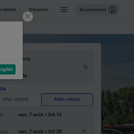
 billets
S'inscrire
Se connecter
FAQ
nglish
Via
Aller simple
Aller-retour
er
tour