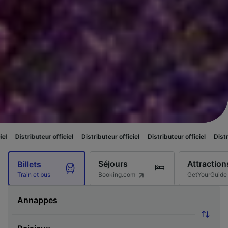
r officiel
Distributeur officiel
Distributeur officiel
Distributeur officiel
Séjours
Attraction
Billets
Booking.com
GetYourGuide
Train et bus