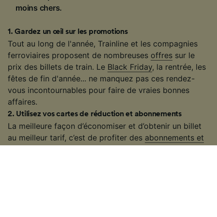
moins chers.
1
.
Gardez un œil sur les promotions
Tout au long de l'année, Trainline et les compagnies
ferroviaires proposent de nombreuses
offres
sur le
prix des billets de train. Le
Black Friday
, la rentrée, les
fêtes de fin d'année... ne manquez pas ces rendez-
vous incontournables pour faire de vraies bonnes
affaires.
2
.
Utilisez vos cartes de réduction et abonnements
La meilleure façon d’économiser et d’obtenir un billet
au meilleur tarif, c’est de profiter des
abonnements et
des cartes de réduction
. Que vous choisissiez une
carte Avantage, une carte Liberté, un abonnement
SNCF ou les offres proposées par les autres
compagnies, vous avez la garantie de trouver des
billets moins chers.
3
.
Voyagez en dehors des heures de pointe