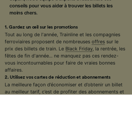
conseils pour vous aider à trouver les billets les
moins chers.
1
.
Gardez un œil sur les promotions
Tout au long de l'année, Trainline et les compagnies
ferroviaires proposent de nombreuses
offres
sur le
prix des billets de train. Le
Black Friday
, la rentrée, les
fêtes de fin d'année... ne manquez pas ces rendez-
vous incontournables pour faire de vraies bonnes
affaires.
2
.
Utilisez vos cartes de réduction et abonnements
La meilleure façon d’économiser et d’obtenir un billet
au meilleur tarif, c’est de profiter des
abonnements et
des cartes de réduction
. Que vous choisissiez une
carte Avantage, une carte Liberté, un abonnement
SNCF ou les offres proposées par les autres
compagnies, vous avez la garantie de trouver des
billets moins chers.