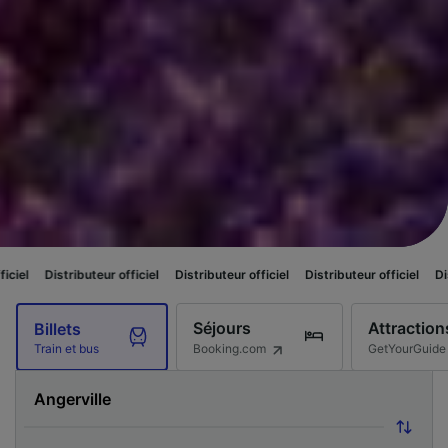
eur officiel
Distributeur officiel
Distributeur officiel
Distributeur officie
Séjours
Attraction
Billets
Booking.com
GetYourGuide
Train et bus