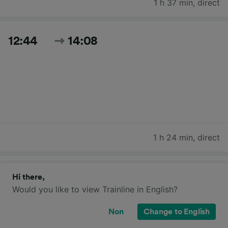
1 h 37 min
,
direct
12:44
14:08
1 h 24 min
,
direct
13:44
15:22
Hi there,
Would you like to view Trainline in English?
Non
Change to English