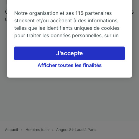
Trainline : l'avis de nos clients
Qui mieux pour parler de nous, que ceux qui nous
Notre organisation et ses
115
partenaires
utilisent ?
stockent et/ou accèdent à des informations,
telles que les identifiants uniques de cookies
pour traiter les données personnelles, sur un
appareil. Vous pouvez accepter ou gérer vos
préférences, notamment en exerçant votre
J'accepte
droit d’opposition à l’intérêt légitime, en
cliquant ci-dessous ou à tout moment sur la
Afficher toutes les finalités
page de la politique de confidentialité. Ces
préférences seront signalées à nos partenaires
et n’affecteront pas les données de navigation.
Vos données ne seront pas utilisées à des fins
de traçage si vous nous avez demandé de ne
pas vous tracer.
Nos équipes ainsi que nos partenaires
externes, traitent des données selon les
Accueil
Horaires train
Angers St-Laud à Paris
finalités suivantes :