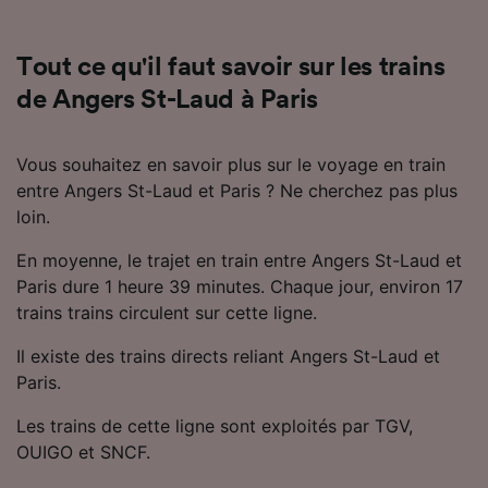
Utiliser des données de géolocalisation
précises. Analyser activement les
caractéristiques de l’appareil pour
Tout ce qu'il faut savoir sur les trains
l’identification. Stocker et/ou accéder à des
de Angers St-Laud à Paris
informations sur un appareil. Publicités et
contenu personnalisés, mesure de
performance des publicités et du contenu,
Vous souhaitez en savoir plus sur le voyage en train
études d’audience et développement de
entre Angers St-Laud et Paris ? Ne cherchez pas plus
services.
loin.
Liste de nos partenaires (fournisseurs)
En moyenne, le trajet en train entre Angers St-Laud et
Paris dure 1 heure 39 minutes. Chaque jour, environ 17
trains trains circulent sur cette ligne.
Il existe des trains directs reliant Angers St-Laud et
Paris.
Les trains de cette ligne sont exploités par TGV,
OUIGO et SNCF.