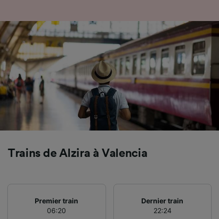
caractéristiques de l’appareil pour
l’identification. Stocker et/ou accéder à des
informations sur un appareil. Publicités et
contenu personnalisés, mesure de
performance des publicités et du contenu,
études d’audience et développement de
services.
Liste de nos partenaires (fournisseurs)
Trains de Alzira à Valencia
Premier train
Dernier train
06:20
22:24