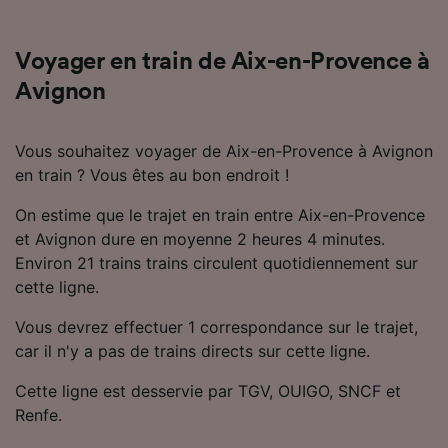
Utiliser des données de géolocalisation
précises. Analyser activement les
caractéristiques de l’appareil pour
Voyager en train de Aix-en-Provence à
l’identification. Stocker et/ou accéder à des
Avignon
informations sur un appareil. Publicités et
contenu personnalisés, mesure de
performance des publicités et du contenu,
Vous souhaitez voyager de Aix-en-Provence à Avignon
études d’audience et développement de
en train ? Vous êtes au bon endroit !
services.
Liste de nos partenaires (fournisseurs)
On estime que le trajet en train entre Aix-en-Provence
et Avignon dure en moyenne 2 heures 4 minutes.
Environ 21 trains trains circulent quotidiennement sur
cette ligne.
Vous devrez effectuer 1 correspondance sur le trajet,
car il n'y a pas de trains directs sur cette ligne.
Cette ligne est desservie par TGV, OUIGO, SNCF et
Renfe.