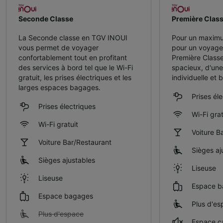
Seconde Classe
Première Clas
La Seconde classe en TGV INOUI
Pour un maximu
vous permet de voyager
pour un voyag
confortablement tout en profitant
Première Classe
des services à bord tel que le Wi-Fi
spacieux, d'une
gratuit, les prises électriques et les
individuelle et 
larges espaces bagages.
Prises él
Prises électriques
Wi-Fi grat
Wi-Fi gratuit
Voiture B
Voiture Bar/Restaurant
Sièges aj
Sièges ajustables
Liseuse
Liseuse
Espace b
Espace bagages
Plus d'es
Plus d'espace
Espace c