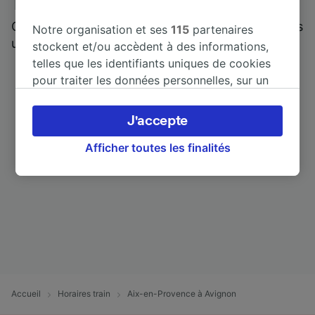
Trainline : l'avis de nos clients
Qui mieux pour parler de nous, que ceux qui nous
Notre organisation et ses
115
partenaires
utilisent ?
stockent et/ou accèdent à des informations,
telles que les identifiants uniques de cookies
pour traiter les données personnelles, sur un
appareil. Vous pouvez accepter ou gérer vos
préférences, notamment en exerçant votre
J'accepte
droit d’opposition à l’intérêt légitime, en
cliquant ci-dessous ou à tout moment sur la
Afficher toutes les finalités
page de la politique de confidentialité. Ces
préférences seront signalées à nos partenaires
et n’affecteront pas les données de navigation.
Vos données ne seront pas utilisées à des fins
de traçage si vous nous avez demandé de ne
pas vous tracer.
Nos équipes ainsi que nos partenaires
externes, traitent des données selon les
Accueil
Horaires train
Aix-en-Provence à Avignon
finalités suivantes :