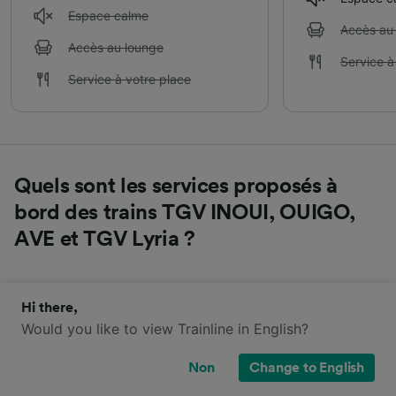
Espace calme
Accès au
Accès au lounge
Service à
Service à votre place
Quels sont les services proposés à
bord des trains TGV INOUI, OUIGO,
AVE et TGV Lyria ?
En savoir plus sur les services à bord proposés par
Hi there,
chaque train opérant de Aix-en-Provence à Avignon.
Would you like to view Trainline in English?
TGV INOUI
OUIGO
AVE
TGV Lyria
Non
Change to English