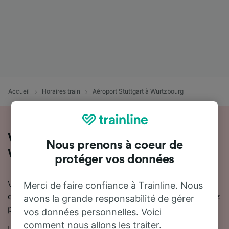
Accueil
Horaires train
Aéroport Stuttgart à Wurtzbourg
Voyager de Aéroport Stuttgart à
Nous prenons à coeur de
Wurtzbourg en train
protéger vos données
Vous souhaitez en savoir plus sur le voyage en train
Merci de faire confiance à Trainline. Nous
entre Aéroport Stuttgart et Wurtzbourg ? Ne cherchez
avons la grande responsabilité de gérer
pas plus loin.
vos données personnelles. Voici
comment nous allons les traiter.
La durée moyenne du trajet en train entre Aéroport