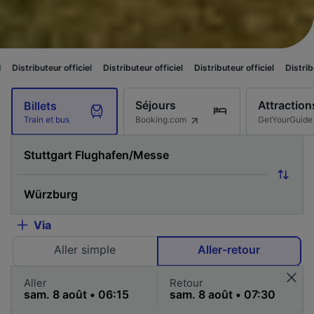
 officiel
Distributeur officiel
Distributeur officiel
Distributeur officiel
Séjours
Attraction
Billets
Booking.com
GetYourGuide
Train et bus
Via
Aller simple
Aller-retour
Aller
Retour