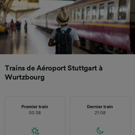
Utiliser des données de géolocalisation
précises. Analyser activement les
caractéristiques de l’appareil pour
l’identification. Stocker et/ou accéder à des
informations sur un appareil. Publicités et
contenu personnalisés, mesure de
performance des publicités et du contenu,
études d’audience et développement de
services.
Liste de nos partenaires (fournisseurs)
Trains de Aéroport Stuttgart à
Wurtzbourg
Premier train
Dernier train
00:38
21:08