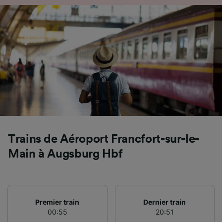
Utiliser des données de géolocalisation
précises. Analyser activement les
caractéristiques de l’appareil pour
l’identification. Stocker et/ou accéder à des
informations sur un appareil. Publicités et
contenu personnalisés, mesure de
performance des publicités et du contenu,
études d’audience et développement de
services.
Liste de nos partenaires (fournisseurs)
Trains de Aéroport Francfort-sur-le-
Main à Augsburg Hbf
Premier train
Dernier train
00:55
20:51