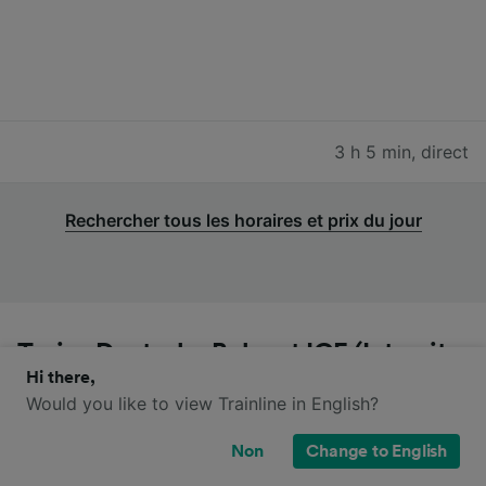
3 h 5 min
,
direct
Rechercher tous les horaires et prix du jour
Trains Deutsche Bahn et ICE (Intercity
Hi there,
Express) de Aéroport Francfort-sur-le-
Would you like to view Trainline in English?
Main à Augsburg Hbf
Non
Change to English
Vous pouvez voyager de Aéroport Francfort-sur-le-