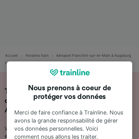
Accueil
Horaires train
Aéroport Francfort-sur-le-Main à Augsburg
Hbf
Nous prenons à coeur de
Tout ce qu'il faut savoir sur les trains
protéger vos données
de Aéroport Francfort-sur-le-Main à
Augsburg Hbf
Merci de faire confiance à Trainline. Nous
avons la grande responsabilité de gérer
Vous souhaitez en savoir plus sur le voyage en train
vos données personnelles. Voici
entre Aéroport Francfort-sur-le-Main et Augsburg Hbf
comment nous allons les traiter.