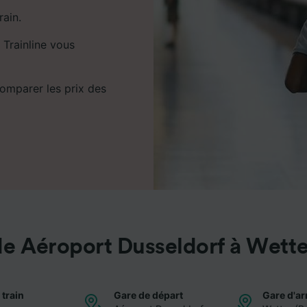
rain.
 Trainline vous
comparer les prix des
de Aéroport Dusseldorf à Wette
 train
Gare de départ
Gare d'ar