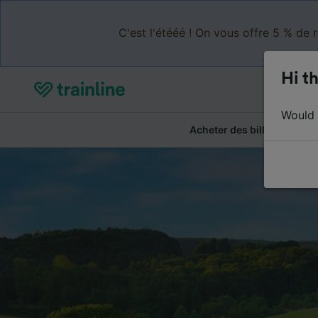
C'est l'étééé ! On vous offre 5 % de 
Hi th
Would y
Acheter des billets
Ré