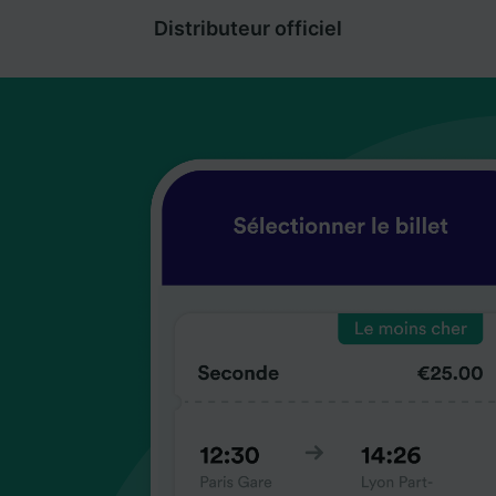
Distributeur officiel
coup
coup
coup