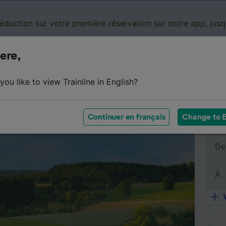
réduction sur votre première réservation sur notre app, jus
ere,
Cartes de réduction
Business
Panier
Mes
ou like to view Trainline in English?
sumé du trajet
Horaires
Classes
Services à bord
Continuer en français
Change to E
De
À