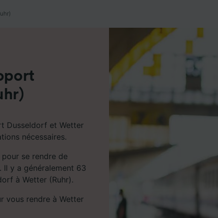
de performance des publicités et du contenu, études d’aud
pement de services.
uhr)
e nos partenaires (fournisseurs)
oport
uhr)
rt Dusseldorf et Wetter
ations nécessaires.
s pour se rendre de
. Il y a généralement 63
dorf à Wetter (Ruhr).
r vous rendre à Wetter