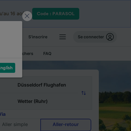
qu'au 16 août.
Code : PARASOL
 billets
S'inscrire
Se connecter
Billets pas chers
FAQ
nglish
Via
Aller simple
Aller-retour