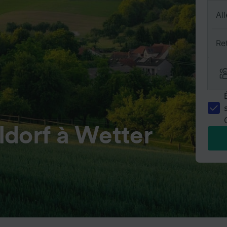
All
Re
ldorf à Wetter