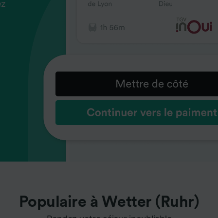
ez
us
ez
us
ez
us
s
s
s
Populaire à Wetter (Ruhr)