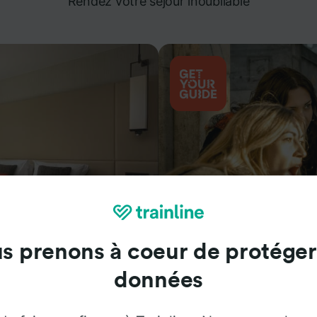
Rendez votre séjour inoubliable
s prenons à coeur de protéger
Attractions
données