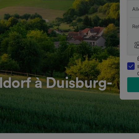
All
Re
dorf à Duisburg-