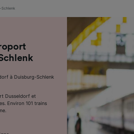
de performance des publicités et du contenu, études d’aud
pement de services.
g-Schlenk
e nos partenaires (fournisseurs)
roport
-Schlenk
dorf à Duisburg-Schlenk
rt Dusseldorf et
. Environ 101 trains
ne.