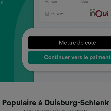
ez
us
ez
us
ez
us
s
s
s
Populaire à Duisburg-Schlenk