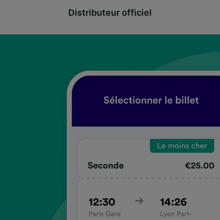
Distributeur officiel
coup
coup
coup