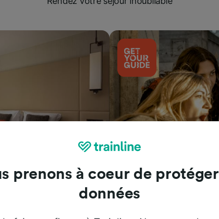
Rendez votre séjour inoubliable
s prenons à coeur de protéger
Attractions
données