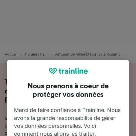
Accueil
Horaires train
Aéroport de Milan Malpensa à Rosarno
Tout ce qu'il faut savoir sur les trains
Nous prenons à coeur de
de Aéroport de Milan Malpensa à
protéger vos données
Rosarno
Merci de faire confiance à Trainline. Nous
avons la grande responsabilité de gérer
Vous souhaitez en savoir plus sur le voyage en train
entre Aéroport de Milan Malpensa et Rosarno ? Ne
vos données personnelles. Voici
cherchez pas plus loin.
comment nous allons les traiter.