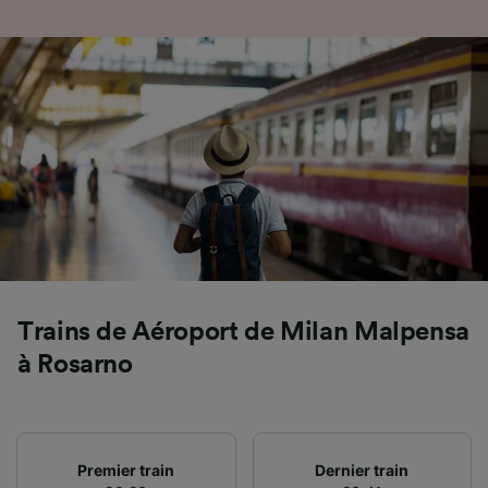
Utiliser des données de géolocalisation
précises. Analyser activement les
caractéristiques de l’appareil pour
l’identification. Stocker et/ou accéder à des
informations sur un appareil. Publicités et
contenu personnalisés, mesure de
performance des publicités et du contenu,
études d’audience et développement de
services.
Liste de nos partenaires (fournisseurs)
Trains de Aéroport de Milan Malpensa
à Rosarno
Premier train
Dernier train