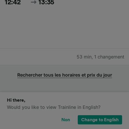
12:42
13:35
53 min
,
1 changement
Rechercher tous les horaires et prix du jour
Hi there,
Would you like to view Trainline in English?
Trains NS et SNCB de Aéroport
d'Amsterdam Schiphol à Zwijndrecht
Non
Change to English