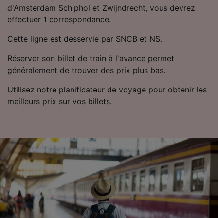
d'Amsterdam Schiphol et Zwijndrecht, vous devrez
Utiliser des données de géolocalisation
précises. Analyser activement les
effectuer 1 correspondance.
caractéristiques de l’appareil pour
l’identification. Stocker et/ou accéder à des
Cette ligne est desservie par SNCB et NS.
informations sur un appareil. Publicités et
contenu personnalisés, mesure de
Réserver son billet de train à l'avance permet
performance des publicités et du contenu,
généralement de trouver des prix plus bas.
études d’audience et développement de
services.
Utilisez notre planificateur de voyage pour obtenir les
meilleurs prix sur vos billets.
Liste de nos partenaires (fournisseurs)