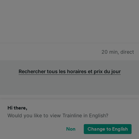
20 min
,
direct
Rechercher tous les horaires et prix du jour
Hi there,
Trains NS de Aéroport d'Amsterdam
Would you like to view Trainline in English?
Schiphol à Diemen Zuid
Non
Change to English
Vous pouvez voyager de Aéroport d'Amsterdam