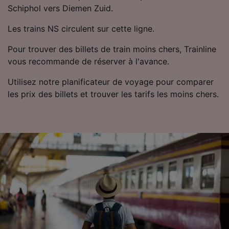
Schiphol vers Diemen Zuid.
Utiliser des données de géolocalisation
précises. Analyser activement les
Les trains NS circulent sur cette ligne.
caractéristiques de l’appareil pour
l’identification. Stocker et/ou accéder à des
Pour trouver des billets de train moins chers, Trainline
informations sur un appareil. Publicités et
contenu personnalisés, mesure de
vous recommande de réserver à l'avance.
performance des publicités et du contenu,
études d’audience et développement de
Utilisez notre planificateur de voyage pour comparer
services.
les prix des billets et trouver les tarifs les moins chers.
Liste de nos partenaires (fournisseurs)