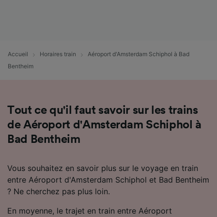
Utiliser des données de géolocalisation
précises. Analyser activement les
caractéristiques de l’appareil pour
l’identification. Stocker et/ou accéder à des
informations sur un appareil. Publicités et
Accueil
Horaires train
Aéroport d'Amsterdam Schiphol à Bad
contenu personnalisés, mesure de
performance des publicités et du contenu,
Bentheim
études d’audience et développement de
services.
Liste de nos partenaires (fournisseurs)
Tout ce qu'il faut savoir sur les trains
de Aéroport d'Amsterdam Schiphol à
Bad Bentheim
Vous souhaitez en savoir plus sur le voyage en train
entre Aéroport d'Amsterdam Schiphol et Bad Bentheim
? Ne cherchez pas plus loin.
En moyenne, le trajet en train entre Aéroport