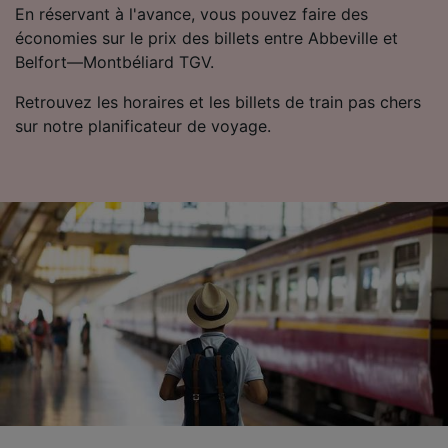
En réservant à l'avance, vous pouvez faire des
Utiliser des données de géolocalisation
précises. Analyser activement les
économies sur le prix des billets entre Abbeville et
caractéristiques de l’appareil pour
Belfort—Montbéliard TGV.
l’identification. Stocker et/ou accéder à des
informations sur un appareil. Publicités et
Retrouvez les horaires et les billets de train pas chers
contenu personnalisés, mesure de
sur notre planificateur de voyage.
performance des publicités et du contenu,
études d’audience et développement de
services.
Liste de nos partenaires (fournisseurs)