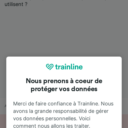
utilisent ?
Nous prenons à coeur de
protéger vos données
Merci de faire confiance à Trainline. Nous
Accueil
Horaires train
Abbeville à Belfort—Montbéliard TGV
avons la grande responsabilité de gérer
vos données personnelles. Voici
comment nous allons les traiter.