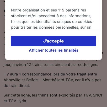
Tout ce qu'il faut savoir sur les trains
Notre organisation et ses
115
partenaires
de Abbeville à Belfort—Montbéliard
stockent et/ou accèdent à des informations,
TGV
telles que les identifiants uniques de cookies
pour traiter les données personnelles, sur un
Vous souhaitez en savoir plus sur le voyage en train
appareil. Vous pouvez accepter ou gérer vos
entre Abbeville et Belfort—Montbéliard TGV ? Ne
préférences, notamment en exerçant votre
J'accepte
cherchez pas plus loin.
droit d’opposition à l’intérêt légitime, en
cliquant ci-dessous ou à tout moment sur la
Afficher toutes les finalités
En moyenne, le trajet en train entre Abbeville et Belfort
page de la politique de confidentialité. Ces
—Montbéliard TGV dure 7 heures 28 minutes. Chaque
préférences seront signalées à nos partenaires
jour, environ 12 trains trains circulent sur cette ligne.
et n’affecteront pas les données de navigation.
Vos données ne seront pas utilisées à des fins
Il y aura 1 correspondance lors de votre trajet entre
de traçage si vous nous avez demandé de ne
Abbeville et Belfort—Montbéliard TGV, car il n'y a pas
pas vous tracer.
de train direct.
Nos équipes ainsi que nos partenaires
Sur cette ligne, les trains sont exploités par TGV, SNCF
externes, traitent des données selon les
et TGV Lyria.
finalités suivantes :