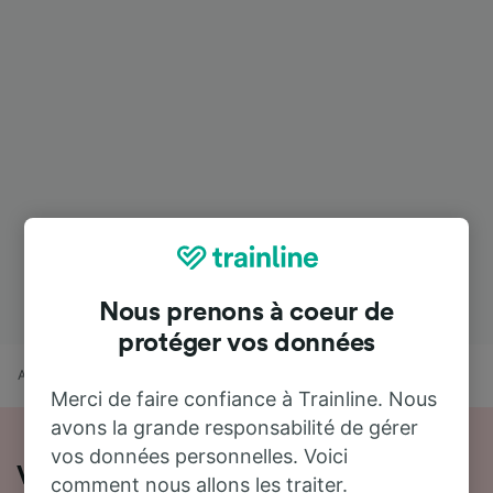
Nous prenons à coeur de
protéger vos données
Accueil
Horaires train
Abbeville à Angoulême
Merci de faire confiance à Trainline. Nous
avons la grande responsabilité de gérer
vos données personnelles. Voici
Voyager de Abbeville à Angoulême en
comment nous allons les traiter.