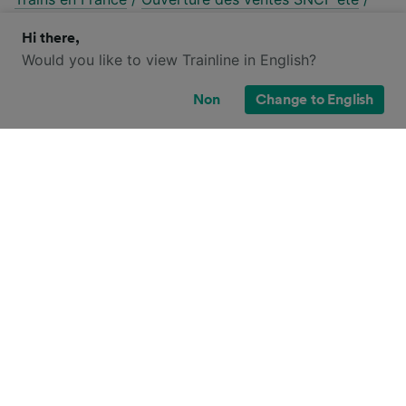
Ouverture des ventes SNCF hiver
/
Hi there,
Promo billet de train
/
Info trafic SNCF
Would you like to view Trainline in English?
Non
Change to English
Comment trouver un billet de train
Abancourt — Beauvais pas cher ?
Vous prévoyez bientôt un voyage en train ?
Puisque la plupart des compagnies ferroviaires
augmentent leurs prix à l'approche de la date de
départ, notre équipe d'experts a rassemblé ces
conseils pour vous aider à trouver les billets les
moins chers.
1
.
Gardez un œil sur les promotions
Tout au long de l'année, Trainline et les compagnies
ferroviaires proposent de nombreuses
offres
sur le