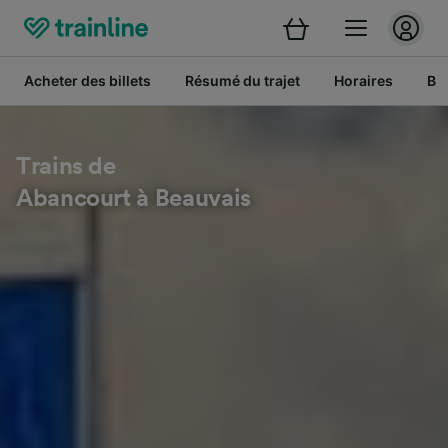
Acheter des billets
Résumé du trajet
Horaires
Bil
Trains de
Abancourt à Beauvais