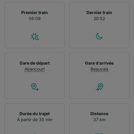
études d’audience et développement de
services.
Premier train
Dernier train
Liste de nos partenaires (fournisseurs)
06:09
20:52
Gare de départ
Gare d'arrivée
Abancourt
Beauvais
Durée du trajet
Distance
À partir de 35 min
37 km