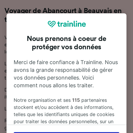
Voyager de Abancourt à Beauvais en
train
Vous souhaitez en savoir plus sur le voyage en train
Nous prenons à coeur de
entre Abancourt et Beauvais ? Ne cherchez pas plus
protéger vos données
loin.
Merci de faire confiance à Trainline. Nous
La durée moyenne du trajet en train entre Abancourt
avons la grande responsabilité de gérer
et Beauvais est de 45 minutes. Il y a jusqu'à 9 trains
vos données personnelles. Voici
trains par jour entre Abancourt et Beauvais.
comment nous allons les traiter.
Des trains directs circulent tous les jours sur cet
itinéraire reliant Abancourt à Beauvais.
Notre organisation et ses
115
partenaires
stockent et/ou accèdent à des informations,
Les trains de cette ligne sont exploités par SNCF.
telles que les identifiants uniques de cookies
Réserver son billet de train à l'avance permet
pour traiter les données personnelles, sur un
généralement de trouver des prix plus bas.
appareil. Vous pouvez accepter ou gérer vos