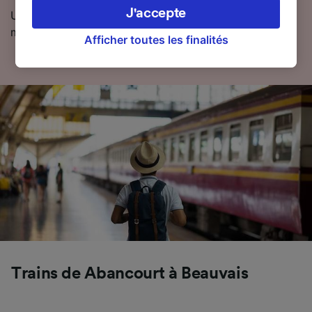
préférences, notamment en exerçant votre
J'accepte
Utilisez notre planificateur de voyage pour obtenir les
droit d’opposition à l’intérêt légitime, en
meilleurs prix sur vos billets.
cliquant ci-dessous ou à tout moment sur la
Afficher toutes les finalités
page de la politique de confidentialité. Ces
préférences seront signalées à nos partenaires
et n’affecteront pas les données de navigation.
Vos données ne seront pas utilisées à des fins
de traçage si vous nous avez demandé de ne
pas vous tracer.
Nos équipes ainsi que nos partenaires
externes, traitent des données selon les
finalités suivantes :
Utiliser des données de géolocalisation
précises. Analyser activement les
caractéristiques de l’appareil pour
l’identification. Stocker et/ou accéder à des
informations sur un appareil. Publicités et
Trains de Abancourt à Beauvais
contenu personnalisés, mesure de
performance des publicités et du contenu,