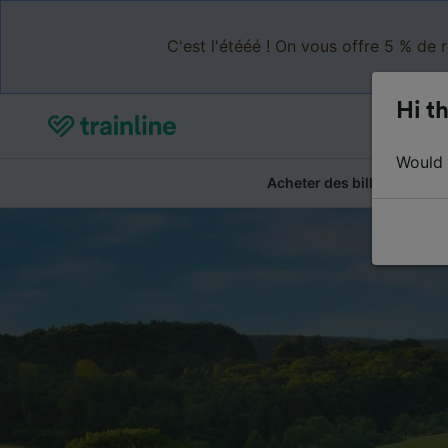
C'est l'étééé ! On vous offre 5 % de 
Hi th
Would y
Acheter des billets
Ré