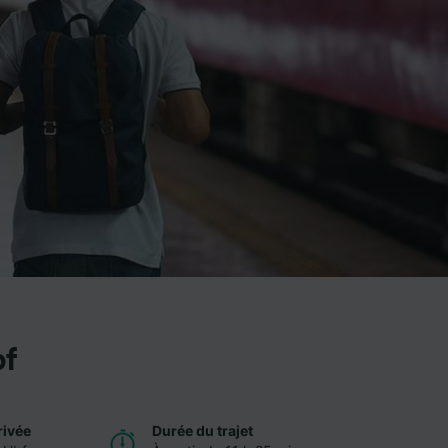
bf
rivée
Durée du trajet