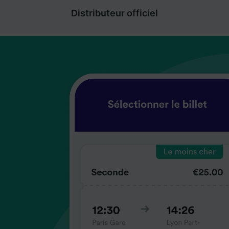
Distributeur officiel
coup
coup
coup