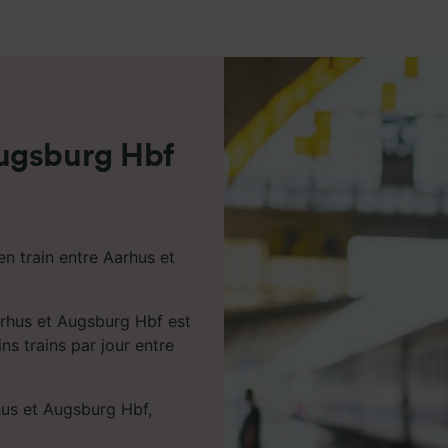
de performance des publicités et du contenu, études d’aud
pement de services.
e nos partenaires (fournisseurs)
ugsburg Hbf
en train entre Aarhus et
arhus et Augsburg Hbf est
ins trains par jour entre
hus et Augsburg Hbf,