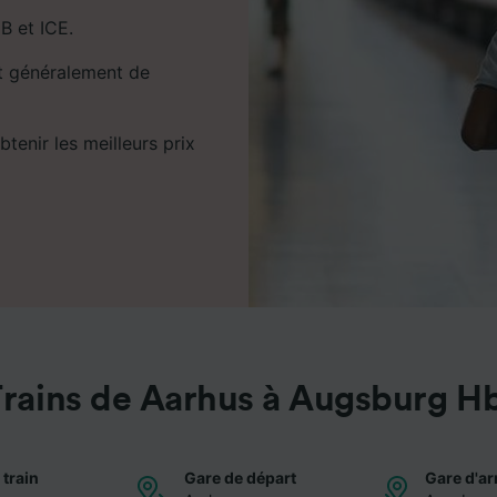
B et ICE.
et généralement de
tenir les meilleurs prix
rains de Aarhus à Augsburg H
 train
Gare de départ
Gare d'ar