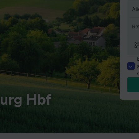
All
Re
urg Hbf