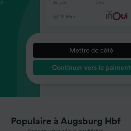
ez
us
ez
us
ez
us
s
s
s
Populaire à Augsburg Hbf