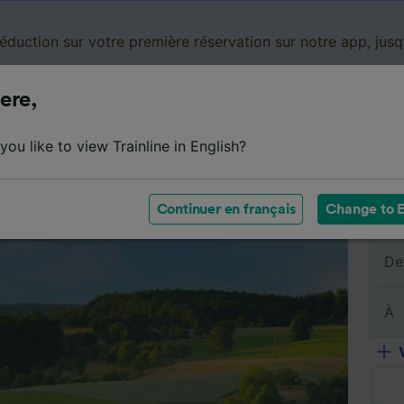
réduction sur votre première réservation sur notre app, jus
ere,
Cartes de réduction
Business
Panier
Mes
ou like to view Trainline in English?
sumé du trajet
Horaires
Classes
Services à bord
Continuer en français
Change to E
De
À