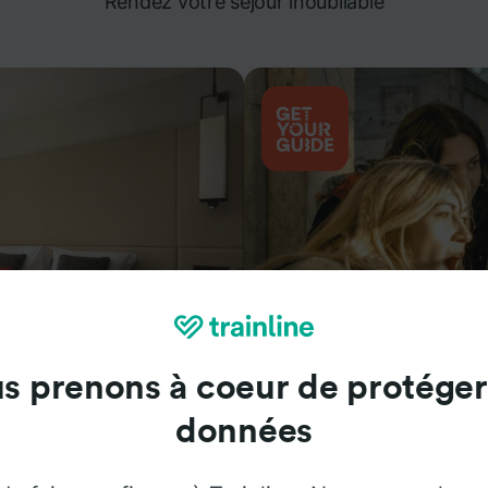
Rendez votre séjour inoubliable
s prenons à coeur de protéger
Attractions
données