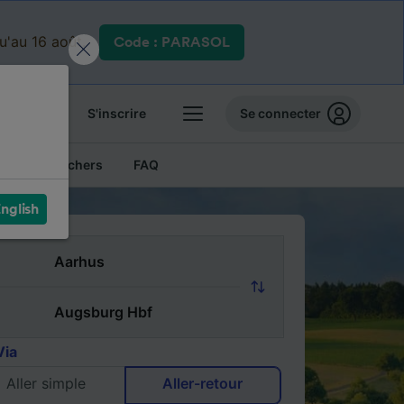
qu'au 16 août.
Code : PARASOL
 billets
S'inscrire
Se connecter
Billets pas chers
FAQ
nglish
Via
Aller simple
Aller-retour