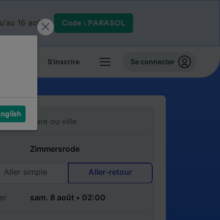
qu'au 16 août.
Code : PARASOL
 billets
S'inscrire
Se connecter
nglish
Aller simple
Aller-retour
er