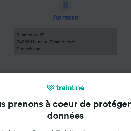
Adresse
Bahnhofstr. 28
34599 Neuental-Zimmersrode
Deutschland
s prenons à coeur de protéger
données