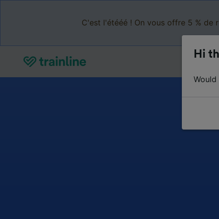
C'est l'étééé ! On vous offre 5 % de 
Hi th
Would y