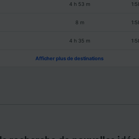
de performance des publicités et du contenu, études d’aud
4 h 53 m
1:5
pement de services.
e nos partenaires (fournisseurs)
8 m
1:5
4 h 35 m
1:5
Afficher plus de destinations