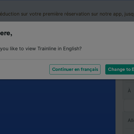
réduction sur votre première réservation sur notre app, jus
ere,
Cartes de réduction
Business
Panier
Mes
ou like to view Trainline in English?
Continuer en français
Change to E
De
À
All