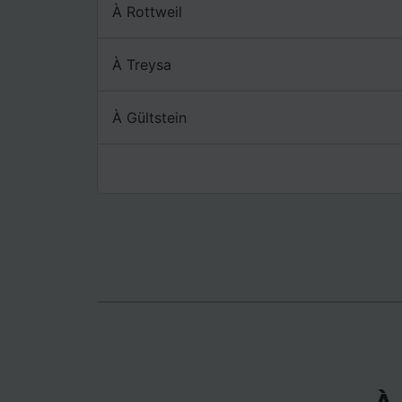
mesure 
À Rottweil
dévelop
Liste d
À Treysa
À Gültstein