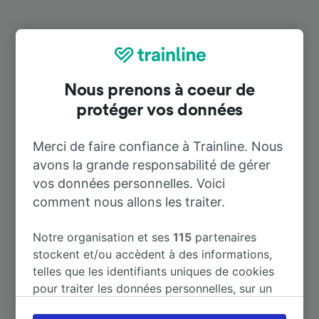
Destinations populaires depuis
Zabeltitz
Nous prenons à coeur de
protéger vos données
Durée
Merci de faire confiance à Trainline. Nous
À Dresden Hbf
52 m
avons la grande responsabilité de gérer
vos données personnelles. Voici
À Coswig (Dresden)
27 m
comment nous allons les traiter.
À Dresden-Neustadt
37 m
Notre organisation et ses
115
partenaires
stockent et/ou accèdent à des informations,
telles que les identifiants uniques de cookies
À Meißen
41 m
pour traiter les données personnelles, sur un
appareil. Vous pouvez accepter ou gérer vos
À Radebeul Ost
39 m