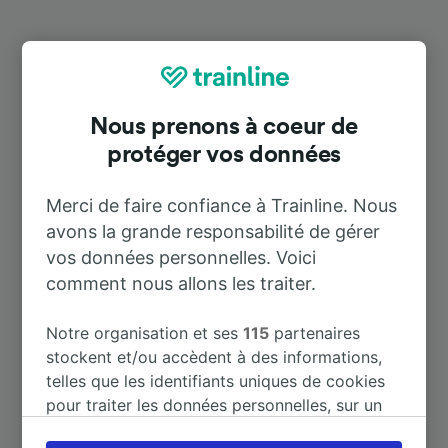
Destinations populaires depuis
Wildeshausen
Nous prenons à coeur de
protéger vos données
Durée
Merci de faire confiance à Trainline. Nous
À Hamburg Hbf
1 h 46 m
avons la grande responsabilité de gérer
vos données personnelles. Voici
À Berlin Hbf
4 h 10 m
comment nous allons les traiter.
À Amsterdam
4 h 55 m
Notre organisation et ses
115
partenaires
stockent et/ou accèdent à des informations,
telles que les identifiants uniques de cookies
À Dresden Hbf
6 h 7 m
pour traiter les données personnelles, sur un
appareil. Vous pouvez accepter ou gérer vos
À Hamburg Airport
2 h 19 m