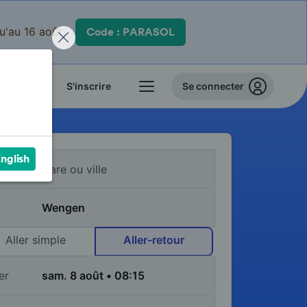
qu'au 16 août.
Code : PARASOL
 billets
S'inscrire
Se connecter
nglish
Aller simple
Aller-retour
er