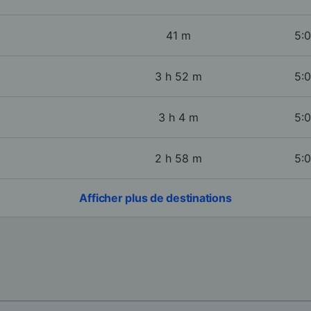
41 m
5:0
3 h 52 m
5:0
3 h 4 m
5:0
2 h 58 m
5:0
Afficher plus de destinations