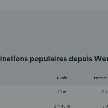
inations populaires depuis W
Durée
Premier 
13 m
0:1
2 h 45 m
5:0