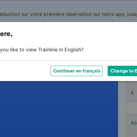
réduction sur votre première réservation sur notre app, jus
ere,
Cartes de réduction
Business
Panier
Mes
ou like to view Trainline in English?
Continuer en français
Change to E
De
À
All