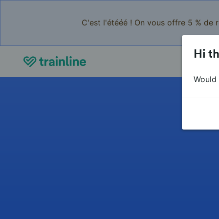
C'est l'étééé ! On vous offre 5 % de 
Hi th
Would y