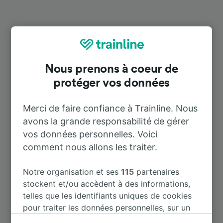
Destinations populaires depuis
Wattenscheid-Höntrop
Nous prenons à coeur de
protéger vos données
Durée
Merci de faire confiance à Trainline. Nous
À Aéroport Dusseldorf
47 m
avons la grande responsabilité de gérer
vos données personnelles. Voici
À Oberhausen Hbf
33 m
comment nous allons les traiter.
Notre organisation et ses
115
partenaires
À Detmold
2 h 5 m
stockent et/ou accèdent à des informations,
telles que les identifiants uniques de cookies
À Dortmund Hbf
26 m
pour traiter les données personnelles, sur un
appareil. Vous pouvez accepter ou gérer vos