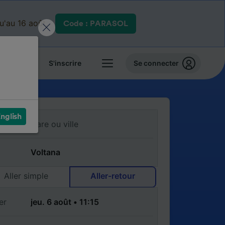
qu'au 16 août.
Code : PARASOL
 billets
S'inscrire
Se connecter
nglish
Aller simple
Aller-retour
er