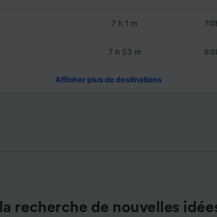
de performance des publicités et du contenu, études d’aud
pement de services.
7 h 1 m
7:0
e nos partenaires (fournisseurs)
7 h 53 m
9:0
Afficher plus de destinations
la recherche de nouvelles idée