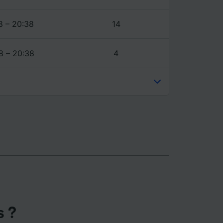
ience et
8 – 20:38
14
8 – 20:38
4
s ?