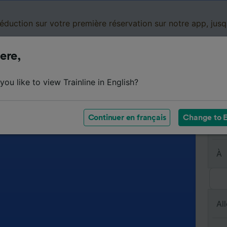
réduction sur votre première réservation sur notre app, jus
ere,
Cartes de réduction
Business
Panier
Mes
ou like to view Trainline in English?
Continuer en français
Change to E
De
À
All