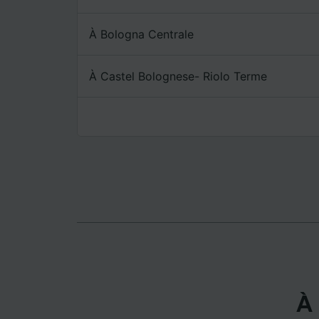
mesure 
dévelop
À Bologna Centrale
Liste d
À Castel Bolognese- Riolo Terme
À 