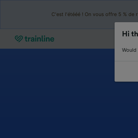
C'est l'étééé ! On vous offre 5 % de 
Hi th
Would y