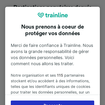
Destinations populaires depuis
Vigodarzere
Nous prenons à coeur de
Durée
protéger vos données
À Bassano del Grappa
57 m
Merci de faire confiance à Trainline. Nous
avons la grande responsabilité de gérer
vos données personnelles. Voici
À Belluno
2 h 22 m
comment nous allons les traiter.
À Calalzo-Pieve di Cadore-Cortina
3 h 34 m
Notre organisation et ses
115
partenaires
stockent et/ou accèdent à des informations,
À Camposampiero
14 m
telles que les identifiants uniques de cookies
pour traiter les données personnelles, sur un
appareil. Vous pouvez accepter ou gérer vos
À Feltre
1 h 45 m
préférences, notamment en exerçant votre