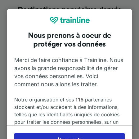
Destinations populaires depuis
Varallo Pombia
Nous prenons à coeur de
Durée
protéger vos données
À Arona
16 m
Merci de faire confiance à Trainline. Nous
avons la grande responsabilité de gérer
vos données personnelles. Voici
À Novara
29 m
comment nous allons les traiter.
À Milano Centrale
1 h 42 m
Notre organisation et ses
115
partenaires
stockent et/ou accèdent à des informations,
À Milan
1 h 42 m
telles que les identifiants uniques de cookies
pour traiter les données personnelles, sur un
appareil. Vous pouvez accepter ou gérer vos
À Stresa
45 m
préférences, notamment en exerçant votre