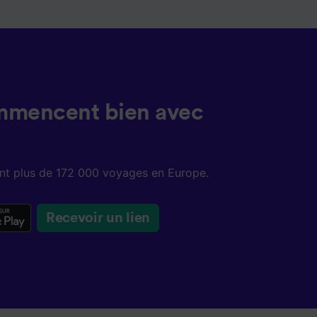
ent les
ccéder à
és,
ience et
mmencent bien avec
sent plus de 172 000 voyages en Europe.
Recevoir un lien