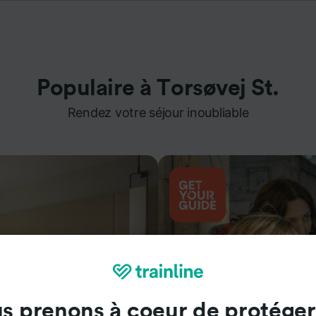
Populaire à Torsøvej St.
Rendez votre séjour inoubliable
s prenons à coeur de protéger