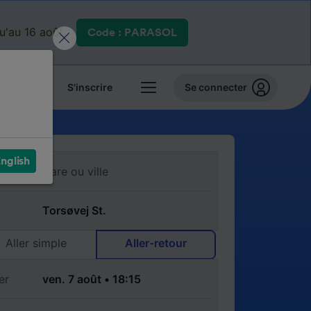
qu'au 16 août.
Code : PARASOL
 billets
S'inscrire
Se connecter
nglish
Aller simple
Aller-retour
er