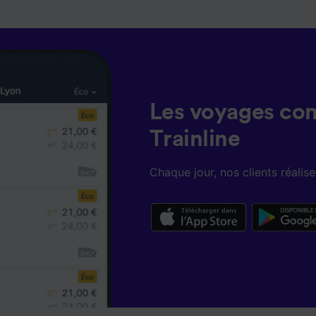
lités suivantes :
 des données de géolocalisation précises. Analyser activem
istiques de l’appareil pour l’identification. Stocker et/ou a
rmations sur un appareil. Publicités et contenu personnalis
de performance des publicités et du contenu, études d’aud
pement de services.
e nos partenaires (fournisseurs)
Les voyages co
Trainline
Chaque jour, nos clients réali