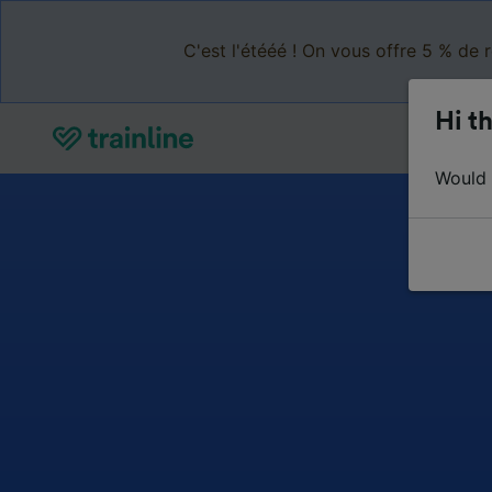
C'est l'étééé ! On vous offre 5 % de 
Hi th
Would y