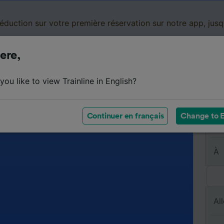
réduction sur votre première réservation sur notre app, jus
ere,
Cartes de réduction
Business
Panier
Mes
ou like to view Trainline in English?
Continuer en français
Change to E
De
À
All