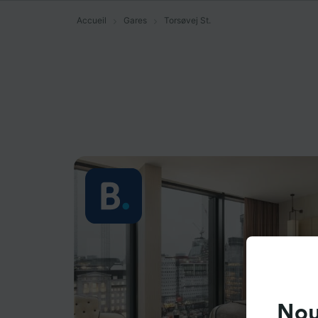
Accueil
Gares
Torsøvej St.
Nou