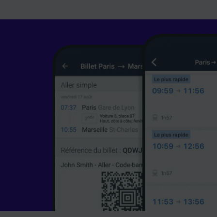
les fina
Utiliser
caractér
des info
mesure 
dévelop
Liste d