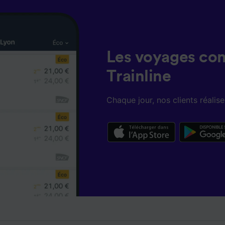
Les voyages co
Trainline
Chaque jour, nos clients réali