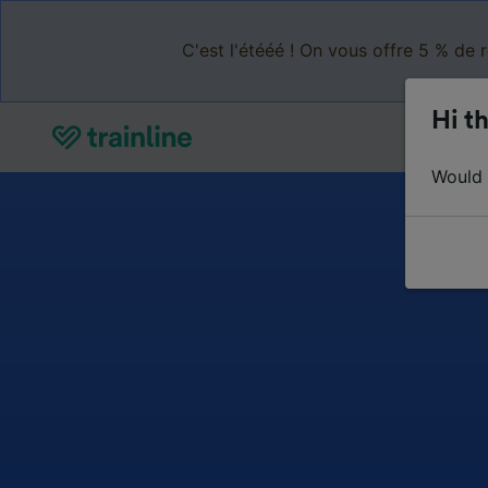
C'est l'étééé ! On vous offre 5 % de 
Hi th
Would y