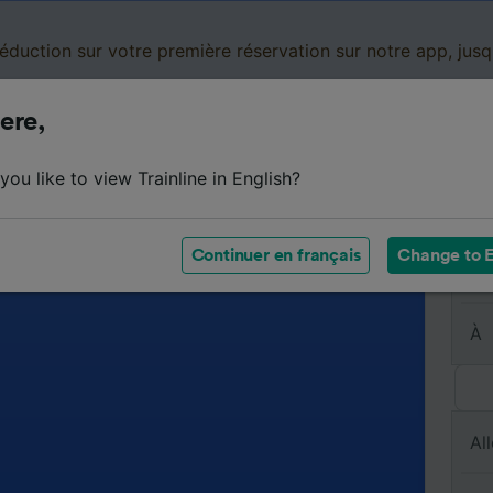
réduction sur votre première réservation sur notre app, jus
ere,
Cartes de réduction
Business
Panier
Mes
ou like to view Trainline in English?
Continuer en français
Change to E
De
À
All