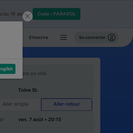
qu'au 16 août.
Code : PARASOL
 billets
S'inscrire
Se connecter
nglish
Aller simple
Aller-retour
er