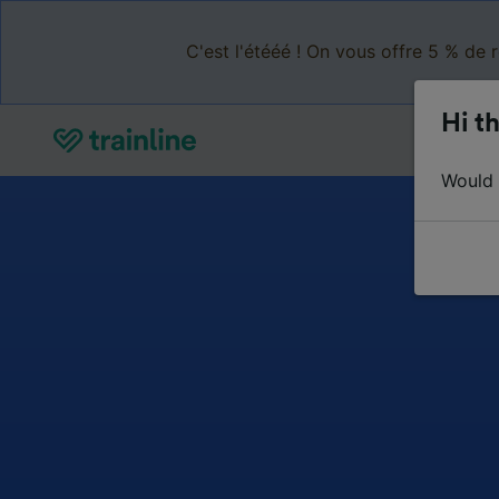
C'est l'étééé ! On vous offre 5 % de 
Hi th
Would y