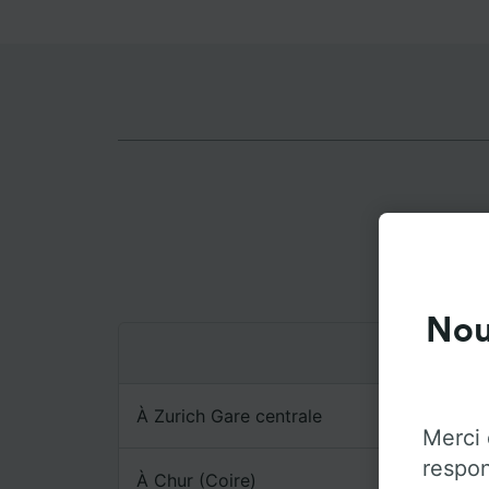
Des
Nou
À Zurich Gare centrale
Merci 
respon
À Chur (Coire)