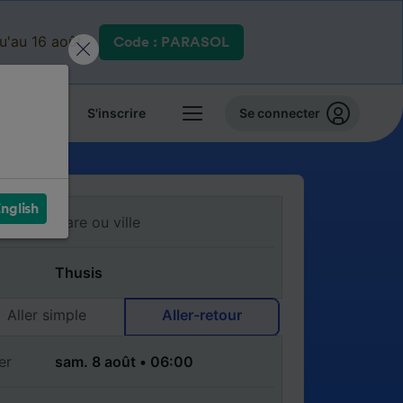
qu'au 16 août.
Code : PARASOL
 billets
S'inscrire
Se connecter
nglish
Aller simple
Aller-retour
er