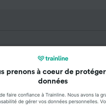
tinations populaires depuis Th
s prenons à coeur de protéger
Durée
Premier 
données
1 h 37 m
5:0
de faire confiance à Trainline. Nous avons la g
sabilité de gérer vos données personnelles. Vo
20 m
5:0