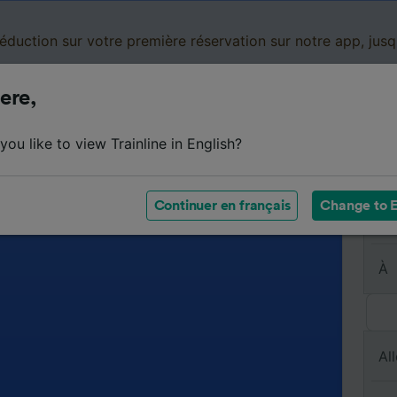
réduction sur votre première réservation sur notre app, jus
ere,
Cartes de réduction
Business
Panier
Mes
ou like to view Trainline in English?
Continuer en français
Change to E
De
À
All