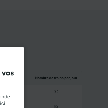
usis
 vos
et dernier train
Nombre de trains par jour
9 – 23:43
32
rande
ici
9 – 23:43
62