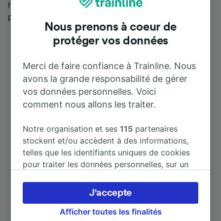
haricot tarbais) qui en fait une "ville-marché" et un
pôle spécialisé dans l’industrie agroalimentaire.
Nous prenons à coeur de
protéger vos données
Merci de faire confiance à Trainline. Nous
avons la grande responsabilité de gérer
vos données personnelles. Voici
comment nous allons les traiter.
Destinations populaires depuis
Tarbes
Notre organisation et ses
115
partenaires
stockent et/ou accèdent à des informations,
telles que les identifiants uniques de cookies
Durée
pour traiter les données personnelles, sur un
appareil. Vous pouvez accepter ou gérer vos
préférences, notamment en exerçant votre
À Lourdes
13 m
J'accepte
droit d’opposition à l’intérêt légitime, en
cliquant ci-dessous ou à tout moment sur la
Afficher toutes les finalités
À Toulouse Matabiau
1 h 29 m