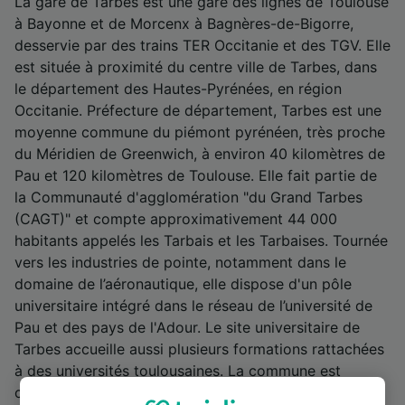
La gare de Tarbes est une gare des lignes de Toulouse
à Bayonne et de Morcenx à Bagnères-de-Bigorre,
desservie par des trains TER Occitanie et des TGV. Elle
est située à proximité du centre ville de Tarbes, dans
le département des Hautes-Pyrénées, en région
Occitanie. Préfecture de département, Tarbes est une
moyenne commune du piémont pyrénéen, très proche
du Méridien de Greenwich, à environ 40 kilomètres de
Pau et 120 kilomètres de Toulouse. Elle fait partie de
la Communauté d'agglomération "du Grand Tarbes
(CAGT)" et compte approximativement 44 000
habitants appelés les Tarbais et les Tarbaises. Tournée
vers les industries de pointe, notamment dans le
domaine de l’aéronautique, elle dispose d'un pôle
universitaire intégré dans le réseau de l’université de
Pau et des pays de l'Adour. Le site universitaire de
Tarbes accueille aussi plusieurs formations rattachées
à des universités toulousaines. La commune est
célèbre pour ses productions locales (comme le