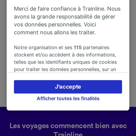
Merci de faire confiance à Trainline. Nous
avons la grande responsabilité de gérer
Adresse
vos données personnelles. Voici
comment nous allons les traiter.
Bahnhofstr. 13
99448 Tannroda
Notre organisation et ses
115
partenaires
Deutschland
stockent et/ou accèdent à des informations,
telles que les identifiants uniques de cookies
pour traiter les données personnelles, sur un
appareil. Vous pouvez accepter ou gérer vos
préférences, notamment en exerçant votre
J'accepte
droit d’opposition à l’intérêt légitime, en
cliquant ci-dessous ou à tout moment sur la
Afficher toutes les finalités
page de la politique de confidentialité. Ces
préférences seront signalées à nos partenaires
et n’affecteront pas les données de navigation.
Les voyages commencent bien avec
Vos données ne seront pas utilisées à des fins
Trainline
de traçage si vous nous avez demandé de ne