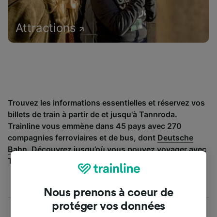
Attractions
Trouvez les informations essentielles et réservez vos
billets de train à partir de et jusqu'à Tannroda.
Trainline vous emmène dans 45 pays avec 270
compagnies ferroviaires et de bus, dont
Deutsche
Bahn
. Découvrez jusqu’où vous pouvez voyager avec
Trainline aujourd’hui.
Nous prenons à coeur de
protéger vos données