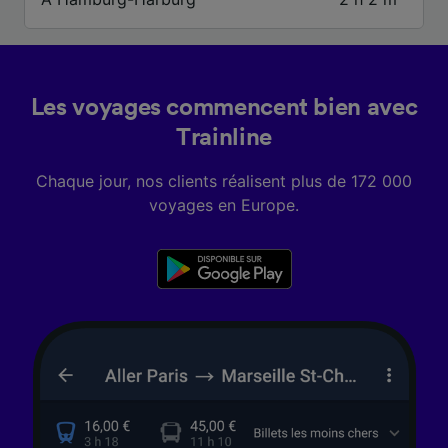
caractéristiques de l’appareil pour
l’identification. Stocker et/ou accéder à des
informations sur un appareil. Publicités et
contenu personnalisés, mesure de
performance des publicités et du contenu,
Les voyages commencent bien avec
études d’audience et développement de
services.
Trainline
Liste de nos partenaires (fournisseurs)
Chaque jour, nos clients réalisent plus de 172 000
voyages en Europe.