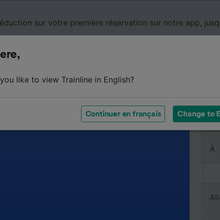
réduction sur votre première réservation sur notre app, jus
ere,
Cartes de réduction
Business
Panier
Mes
ou like to view Trainline in English?
Continuer en français
Change to E
De
À
All