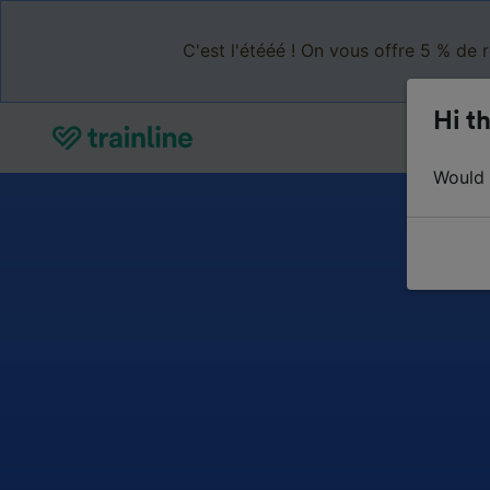
C'est l'étééé ! On vous offre 5 % de 
Hi th
Would y