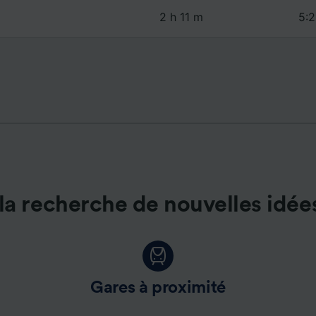
de performance des publicités et du contenu, études d’aud
pement de services.
2 h 11 m
5:2
e nos partenaires (fournisseurs)
la recherche de nouvelles idée
Gares à proximité