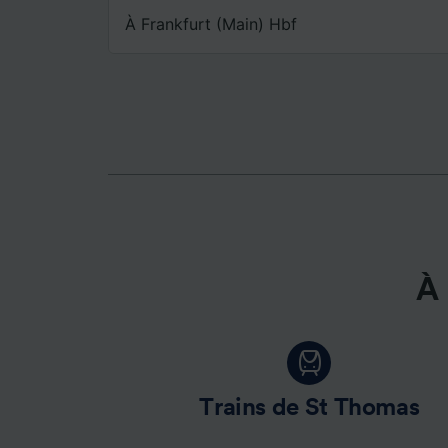
mesure 
dévelop
À Frankfurt (Main) Hbf
Liste d
À 
Trains de St Thomas