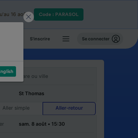
qu'au 16 août.
Code : PARASOL
 billets
S'inscrire
Se connecter
nglish
Aller simple
Aller-retour
er