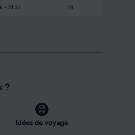
ience et
8 – 21:32
29
s ?
Idées de voyage