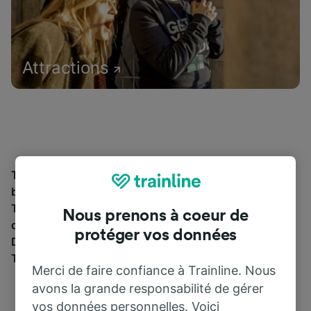
Attractions
Trouvez les informations essentielles et réservez vos
billets de train à partir de et jusqu'à St-Géry Pont.
Trainline vous emmène dans 45 pays avec 270
Nous prenons à coeur de
compagnies ferroviaires et de bus, dont
SNCF
.
protéger vos données
Découvrez jusqu’où vous pouvez voyager avec
Trainline aujourd’hui.
Merci de faire confiance à Trainline. Nous
avons la grande responsabilité de gérer
vos données personnelles. Voici