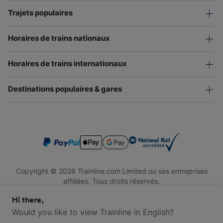
Trajets populaires
Horaires de trains nationaux
Horaires de trains internationaux
Destinations populaires & gares
Copyright © 2026 Trainline.com Limited ou ses entreprises
affiliées. Tous droits réservés.
Trainline.com Limited est immatriculée en Angleterre et au Pays
Hi there,
de Galles. Numéro d'immatriculation : 3846791. Siège social : 1
Stonecutter St, London EC4A 4AH, Royaume-Uni. Numéro de
Would you like to view Trainline in English?
TVA : 791 7261 06.