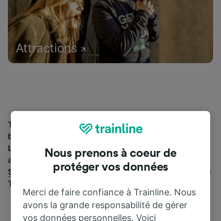
Attractions
Trouvez les informations essentielles et réservez vos
billets de train à partir de et jusqu'à St-Clément—
Lagraulière. Trainline vous emmène dans 45 pays
Nous prenons à coeur de
avec 270 compagnies ferroviaires et de bus, dont
protéger vos données
SNCF
. Découvrez jusqu’où vous pouvez voyager avec
Trainline aujourd’hui.
Merci de faire confiance à Trainline. Nous
avons la grande responsabilité de gérer
vos données personnelles. Voici