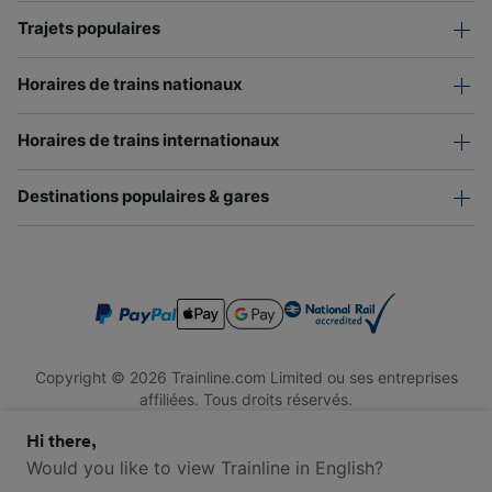
Trajets populaires
Horaires de trains nationaux
Horaires de trains internationaux
Destinations populaires & gares
Copyright © 2026 Trainline.com Limited ou ses entreprises
affiliées. Tous droits réservés.
Trainline.com Limited est immatriculée en Angleterre et au Pays
Hi there,
de Galles. Numéro d'immatriculation : 3846791. Siège social : 1
Stonecutter St, London EC4A 4AH, Royaume-Uni. Numéro de
Would you like to view Trainline in English?
TVA : 791 7261 06.