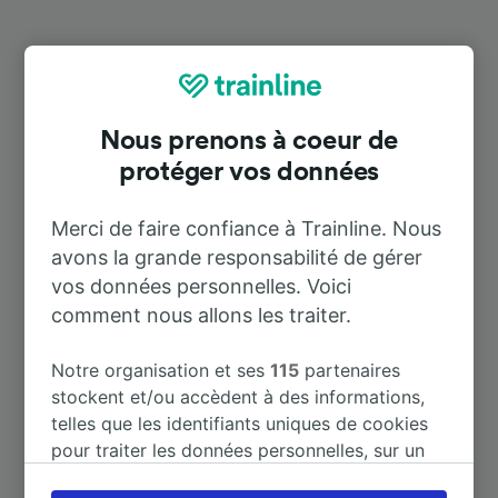
Destinations populaires depuis
Spremberg
Nous prenons à coeur de
protéger vos données
Durée
Merci de faire confiance à Trainline. Nous
À Berlin Hbf
2 h 6 m
avons la grande responsabilité de gérer
vos données personnelles. Voici
À Dresden Hbf
2 h 29 m
comment nous allons les traiter.
À Bautzen
1 h 33 m
Notre organisation et ses
115
partenaires
stockent et/ou accèdent à des informations,
telles que les identifiants uniques de cookies
À Berlin
1 h 45 m
pour traiter les données personnelles, sur un
appareil. Vous pouvez accepter ou gérer vos
À Berlin Alexanderplatz
1 h 59 m