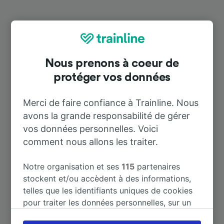
Destinations populaires depuis
Spornitz
Nous prenons à coeur de
protéger vos données
Durée
Merci de faire confiance à Trainline. Nous
À Hamburg Hbf
1 h 30 m
avons la grande responsabilité de gérer
vos données personnelles. Voici
À Schwerin Hbf
1 h 1 m
comment nous allons les traiter.
À Berlin
1 h 32 m
Notre organisation et ses
115
partenaires
stockent et/ou accèdent à des informations,
telles que les identifiants uniques de cookies
À Lübeck Hbf
2 h 12 m
pour traiter les données personnelles, sur un
appareil. Vous pouvez accepter ou gérer vos
À Berlin Hbf
1 h 43 m