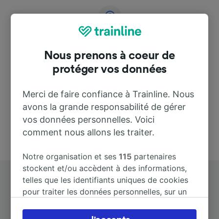
Adresse
Nous prenons à coeur de
43882 Segur de Calafell
protéger vos données
Spain
Merci de faire confiance à Trainline. Nous
avons la grande responsabilité de gérer
vos données personnelles. Voici
comment nous allons les traiter.
Notre organisation et ses
115
partenaires
stockent et/ou accèdent à des informations,
telles que les identifiants uniques de cookies
pour traiter les données personnelles, sur un
appareil. Vous pouvez accepter ou gérer vos
préférences, notamment en exerçant votre