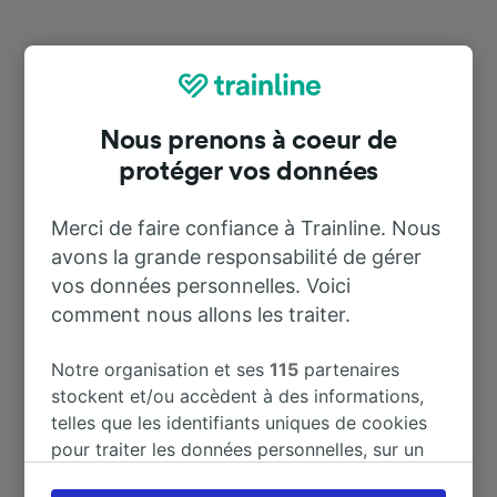
Destinations populaires depuis
Scharbeutz
Nous prenons à coeur de
protéger vos données
Durée
Merci de faire confiance à Trainline. Nous
À Hamburg Hbf
1 h 11 m
avons la grande responsabilité de gérer
vos données personnelles. Voici
À Lübeck Hbf
17 m
comment nous allons les traiter.
À Berlin
3 h 20 m
Notre organisation et ses
115
partenaires
stockent et/ou accèdent à des informations,
telles que les identifiants uniques de cookies
À Hambourg
1 h 11 m
pour traiter les données personnelles, sur un
appareil. Vous pouvez accepter ou gérer vos
À Hanovre
2 h 52 m