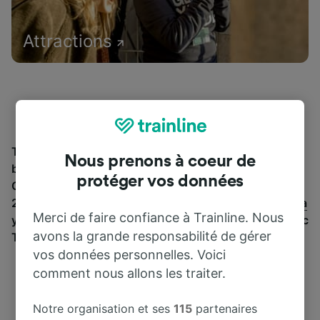
Attractions
Trouvez les informations essentielles et réservez vos
Nous prenons à coeur de
billets de train à partir de et jusqu'à San Giorgio
protéger vos données
Casale. Trainline vous emmène dans 45 pays avec
270 compagnies ferroviaires et de bus, dont
Trenitalia
Merci de faire confiance à Trainline. Nous
y
Italo
. Découvrez jusqu’où vous pouvez voyager avec
avons la grande responsabilité de gérer
Trainline aujourd’hui.
vos données personnelles. Voici
comment nous allons les traiter.
Notre organisation et ses
115
partenaires